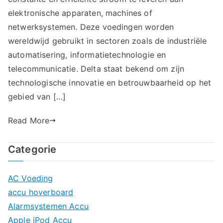
Systeem:
elektronische apparaten, machines of
Waarom
netwerksystemen. Deze voedingen worden
Kiezen
wereldwijd gebruikt in sectoren zoals de industriële
voor
automatisering, informatietechnologie en
een
telecommunicatie. Delta staat bekend om zijn
Delta
technologische innovatie en betrouwbaarheid op het
Power
gebied van […]
Supply?
Read More
Categorie
AC Voeding
accu hoverboard
Alarmsystemen Accu
Apple iPod Accu