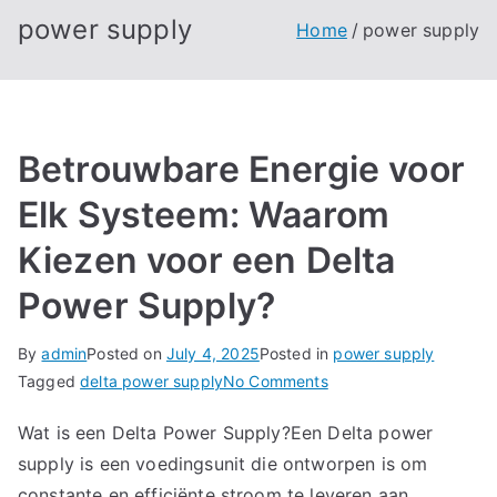
power supply
Home
power supply
Betrouwbare Energie voor
Elk Systeem: Waarom
Kiezen voor een Delta
Power Supply?
By
admin
Posted on
July 4, 2025
Posted in
power supply
on
Tagged
delta power supply
No Comments
Betrouwbare
Wat is een Delta Power Supply?Een Delta power
Energie
supply is een voedingsunit die ontworpen is om
voor
Elk
constante en efficiënte stroom te leveren aan