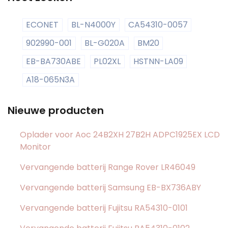
ECONET
BL-N4000Y
CA54310-0057
902990-001
BL-G020A
BM20
EB-BA730ABE
PL02XL
HSTNN-LA09
A18-065N3A
Nieuwe producten
Oplader voor Aoc 24B2XH 27B2H ADPC1925EX LCD
Monitor
Vervangende batterij Range Rover LR46049
Vervangende batterij Samsung EB-BX736ABY
Vervangende batterij Fujitsu RA54310-0101