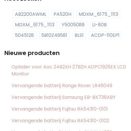
AB2200AWML
PA520H
MDXM_6175_1113
MDXM_6175_1113
Y5005088
LI-80B
5045128
5B10Z49581
BLS1
ACDP-110EP1
Nieuwe producten
Oplader voor Aoc 24B2XH 27B2H ADPC1925EX LCD
Monitor
Vervangende batterij Range Rover LR46049
Vervangende batterij Samsung EB-BX736ABY
Vervangende batterij Fujitsu RA54310-0101
Vervangende batterij Fujitsu RA54310-0102