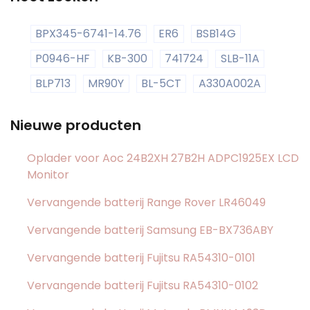
BPX345-6741-14.76
ER6
BSB14G
P0946-HF
KB-300
741724
SLB-11A
BLP713
MR90Y
BL-5CT
A330A002A
Nieuwe producten
Oplader voor Aoc 24B2XH 27B2H ADPC1925EX LCD
Monitor
Vervangende batterij Range Rover LR46049
Vervangende batterij Samsung EB-BX736ABY
Vervangende batterij Fujitsu RA54310-0101
Vervangende batterij Fujitsu RA54310-0102