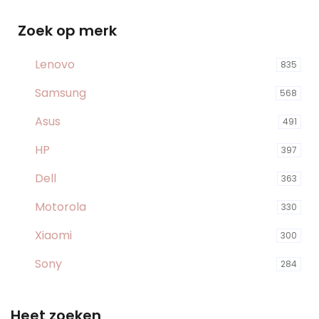
Zoek op merk
Lenovo
835
Samsung
568
Asus
491
HP
397
Dell
363
Motorola
330
Xiaomi
300
Sony
284
Heet zoeken