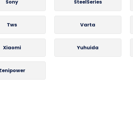
Sony
SteelSeries
Tws
Varta
Xiaomi
Yuhuida
Zenipower