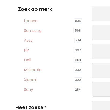
Zoek op merk
Lenovo
835
Samsung
568
Asus
491
HP
397
Dell
363
Motorola
330
Xiaomi
300
Sony
284
Heet zoeken