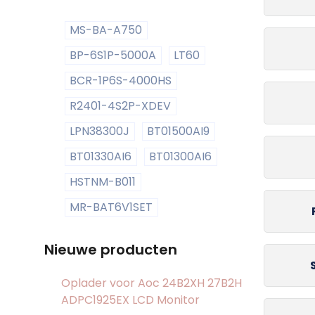
MS-BA-A750
BP-6S1P-5000A
LT60
BCR-1P6S-4000HS
R2401-4S2P-XDEV
LPN38300J
BT01500AI9
BT01330AI6
BT01300AI6
HSTNM-B011
MR-BAT6V1SET
Nieuwe producten
Oplader voor Aoc 24B2XH 27B2H
ADPC1925EX LCD Monitor