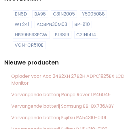
BN6D
BA96
C31N2005
Y5005088
WT241
ACBPN30M03
BP-810
HB396693ECW
BL3819
C21N1414
VGN-CR510E
Nieuwe producten
Oplader voor Aoc 24B2XH 27B2H ADPC1925EX LCD
Monitor
Vervangende batterij Range Rover LR46049
Vervangende batterij Samsung EB-BX736ABY
Vervangende batterij Fujitsu RA54310-0101