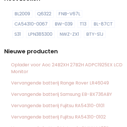
BL2009
Q6322
FNB-V67L
CA54310-0067
BW-039
T13
BL-87CT
S31
LPN385300
NWZ-ZX1
BTY-S1J
Nieuwe producten
Oplader voor Aoc 24B2XH 27B2H ADPC1925EX LCD
Monitor
Vervangende batterij Range Rover LR46049
Vervangende batterij Samsung EB-BX736ABY
Vervangende batterij Fujitsu RA54310-0101
Vervangende batterij Fujitsu RA54310-0102