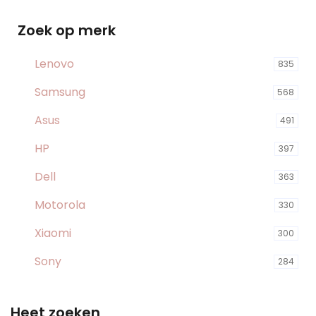
Zoek op merk
Lenovo
835
Samsung
568
Asus
491
HP
397
Dell
363
Motorola
330
Xiaomi
300
Sony
284
Heet zoeken