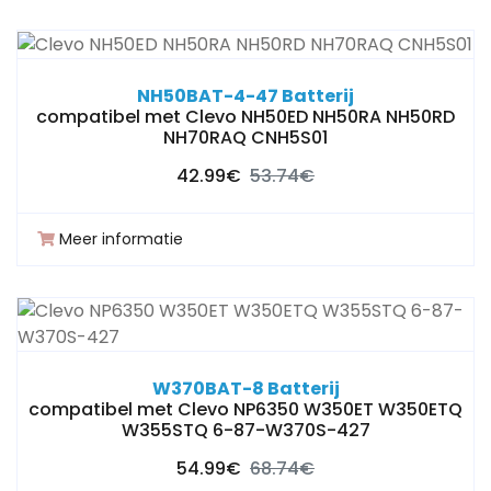
NH50BAT-4-47 Batterij
compatibel met Clevo NH50ED NH50RA NH50RD
NH70RAQ CNH5S01
42.99€
53.74€
Meer informatie
W370BAT-8 Batterij
compatibel met Clevo NP6350 W350ET W350ETQ
W355STQ 6-87-W370S-427
54.99€
68.74€