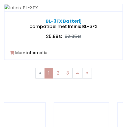
BL-3FX Batterij
compatibel met Infinix BL-3FX
25.88€
32.35€
Meer informatie
Previous
Next
«
1
2
3
4
»