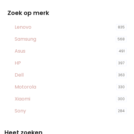
Zoek op merk
Lenovo
835
Samsung
568
Asus
491
HP
397
Dell
363
Motorola
330
Xiaomi
300
Sony
284
Heet zoeken