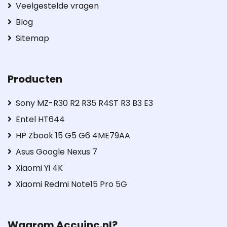
Veelgestelde vragen
Blog
Sitemap
Producten
Sony MZ-R30 R2 R35 R4ST R3 B3 E3
Entel HT644
HP Zbook 15 G5 G6 4ME79AA
Asus Google Nexus 7
Xiaomi Yi 4K
Xiaomi Redmi Note15 Pro 5G
Waarom Accuinc.nl?