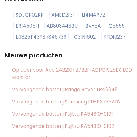
SDJQR02RR
AMED2131
L14M4P72
ER14505H
AB803443BU
BV-6A
Q6655
Li3825T43P3h846739
C31N1602
KFD19237
Nieuwe producten
Oplader voor Aoc 24B2XH 27B2H ADPC1925EX LCD
Monitor
Vervangende batterij Range Rover LR46049
Vervangende batterij Samsung EB-BX736ABY
Vervangende batterij Fujitsu RA54310-0101
Vervangende batterij Fujitsu RA54310-0102