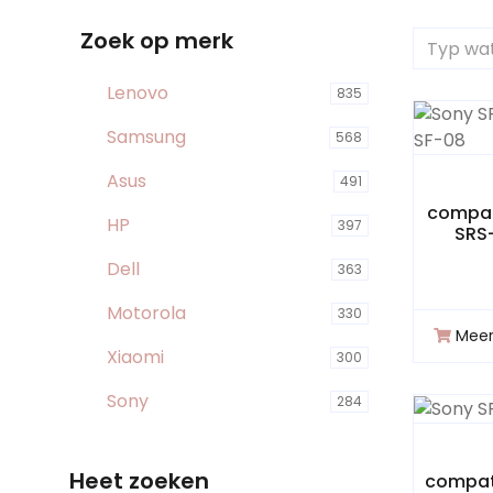
Zoek op merk
Lenovo
835
Samsung
568
Asus
491
compat
HP
397
SRS
Dell
363
Motorola
330
Meer
Xiaomi
300
Sony
284
Heet zoeken
compat