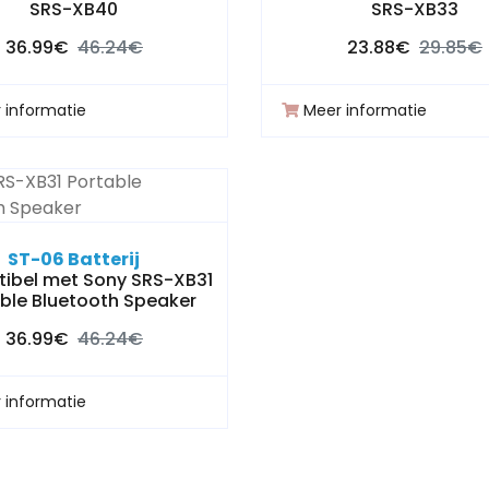
SRS-XB40
SRS-XB33
36.99€
46.24€
23.88€
29.85€
 informatie
Meer informatie
ST-06 Batterij
ibel met Sony SRS-XB31
ble Bluetooth Speaker
36.99€
46.24€
 informatie