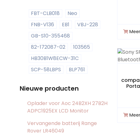
FBT-CLB018
Neo
FNB-V136
EB1
VBJ-228
Meer
GB-S10-355468
82-172087-02
103565
HB30B1W8ECW-31C
SCP-58LBPS
BLP761
compat
Porta
Nieuwe producten
Oplader voor Aoc 24B2XH 27B2H
ADPC1925EX LCD Monitor
Meer
Vervangende batterij Range
Rover LR46049