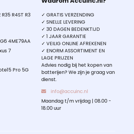
Waarom Accuinc.nl?
 R35 R4ST R3
✓ GRATIS VERZENDING
✓ SNELLE LEVERING
✓ 30 DAGEN BEDENKTIJD
✓ 1 JAAR GARANTIE
5 G6 4ME79AA
✓ VEILIG ONLINE AFREKENEN
xus 7
✓ ENORM ASSORTIMENT EN
LAGE PRIJZEN
Advies nodig bij het kopen van
ote15 Pro 5G
batterijen? We zijn je graag van
dienst.
info@accuinc.nl
Maandag t/m vrijdag | 08.00 -
18.00 uur