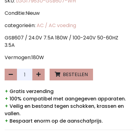
SKU:
LGG17963U-GSB607-WH
Conditie:Nieuw
categorieën:
AC / AC voeding
GSB607 / 24.0V 7.5A 180W / 100-240V 50-60HZ
3.5A
Vermogen:180W
BESTELLEN
+
Gratis verzending
+
100% compatibel met aangegeven apparaten.
+
Veilig en bestand tegen schokken, krassen en
vallen.
+
Bespaart enorm op de aanschafprijs.