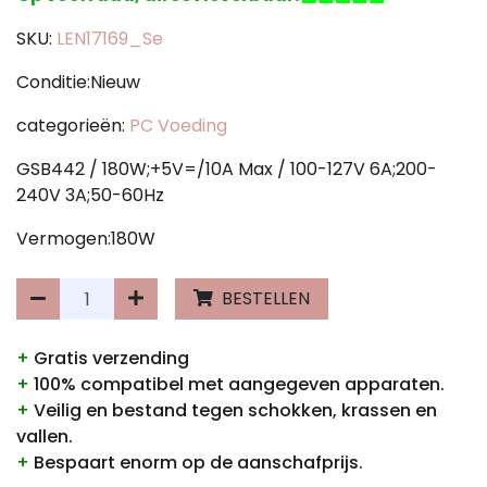
SKU:
LEN17169_Se
Conditie:Nieuw
categorieën:
PC Voeding
GSB442 / 180W;+5V=/10A Max / 100-127V 6A;200-
240V 3A;50-60Hz
Vermogen:180W
BESTELLEN
+
Gratis verzending
+
100% compatibel met aangegeven apparaten.
+
Veilig en bestand tegen schokken, krassen en
vallen.
+
Bespaart enorm op de aanschafprijs.