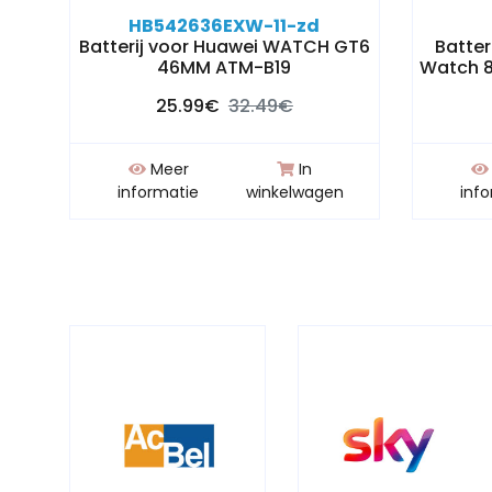
HB542636EXW-11-zd
X
Batterij voor Huawei WATCH GT6
Batter
46MM ATM-B19
Watch 
25.99€
32.49€
Meer
In
n
informatie
winkelwagen
inf