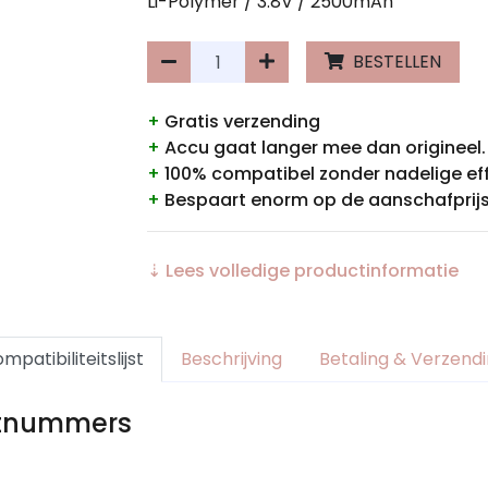
Li-Polymer / 3.8V / 2500mAh
BESTELLEN
+
Gratis verzending
+
Accu gaat langer mee dan origineel.
+
100% compatibel zonder nadelige ef
+
Bespaart enorm op de aanschafprijs
⇣ Lees volledige productinformatie
mpatibiliteitslijst
Beschrijving
Betaling & Verzend
rtnummers