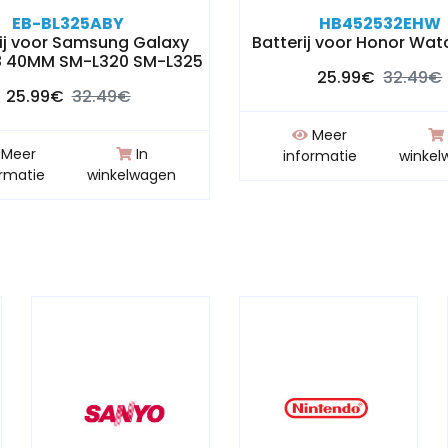
EB-BL325ABY
HB452532EHW
ij voor Samsung Galaxy
Batterij voor Honor Wat
8 40MM SM-L320 SM-L325
25.99€
32.49€
25.99€
32.49€
Meer
Meer
In
informatie
winkel
ormatie
winkelwagen