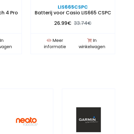
LIS665CSPC
ch 4 Pro
Batterij voor Casio LIS665 CSPC
B
26.99€
33.74€
In
Meer
In
wagen
informatie
winkelwagen