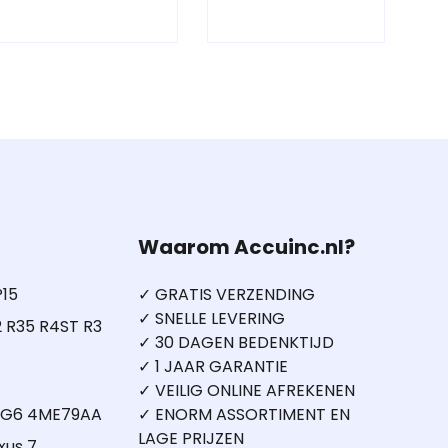
Waarom Accuinc.nl?
P15
✓ GRATIS VERZENDING
✓ SNELLE LEVERING
 R35 R4ST R3
✓ 30 DAGEN BEDENKTIJD
✓ 1 JAAR GARANTIE
✓ VEILIG ONLINE AFREKENEN
5 G6 4ME79AA
✓ ENORM ASSORTIMENT EN
LAGE PRIJZEN
xus 7