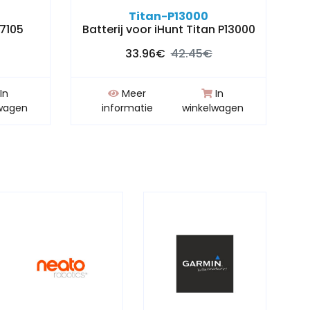
Titan-P13000
S7105
Batterij voor iHunt Titan P13000
33.96€
42.45€
In
Meer
In
wagen
informatie
winkelwagen