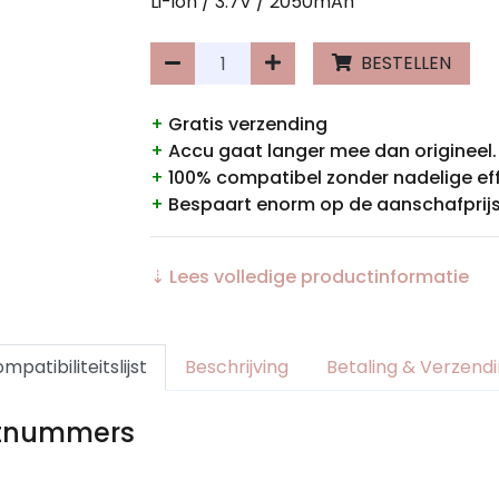
Li-ion / 3.7V / 2050mAh
BESTELLEN
+
Gratis verzending
+
Accu gaat langer mee dan origineel.
+
100% compatibel zonder nadelige ef
+
Bespaart enorm op de aanschafprijs
⇣ Lees volledige productinformatie
mpatibiliteitslijst
Beschrijving
Betaling & Verzend
rtnummers