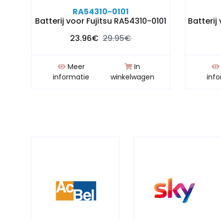
RA54310-0101
Batterij voor Fujitsu RA54310-0101
Batterij
23.96€
29.95€
Meer
In
n
informatie
winkelwagen
inf