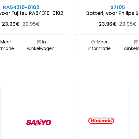
RA54310-0102
S7105
 voor Fujitsu RA54310-0102
Batterij voor Philips 
23.96€
29.95€
23.96€
29.95€
Meer
In
Meer
ormatie
winkelwagen
informatie
winkel