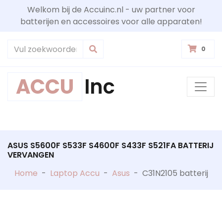
Welkom bij de Accuinc.nl - uw partner voor
batterijen en accessoires voor alle apparaten!
0
ACCU
Inc
ASUS S5600F S533F S4600F S433F S521FA BATTERIJ
VERVANGEN
Home
-
Laptop Accu
-
Asus
-
C31N2105 batterij