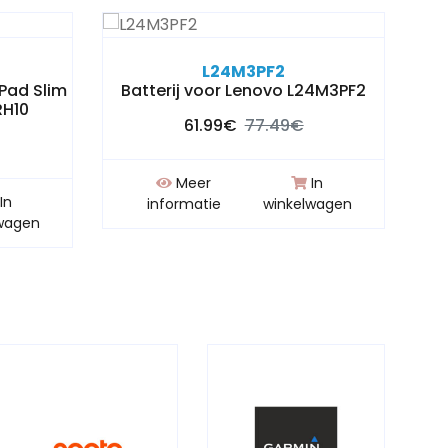
L24M3PF2
aPad Slim
Batterij voor Lenovo L24M3PF2
Bat
RH10
61.99€
77.49€
Meer
In
In
informatie
winkelwagen
wagen