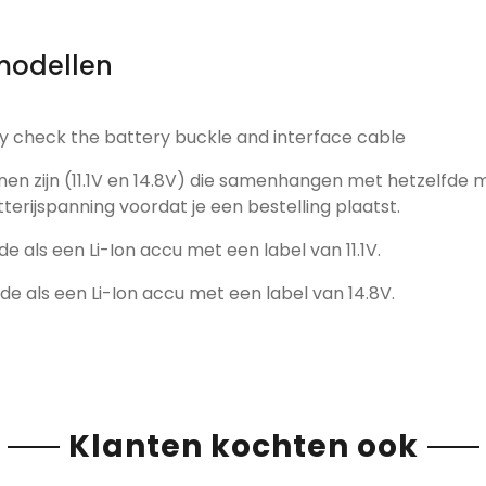
modellen
y check the battery buckle and interface cable
nen zijn (11.1V en 14.8V) die samenhangen met hetzelfde 
tterijspanning voordat je een bestelling plaatst.
de als een Li-Ion accu met een label van 11.1V.
fde als een Li-Ion accu met een label van 14.8V.
Klanten kochten ook