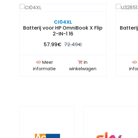
CI04XL
n-1
Batterij voor HP OmniBook X Flip
Batter
2-IN-1 16
57.99€
72.49€
Meer
In
n
informatie
winkelwagen
inf