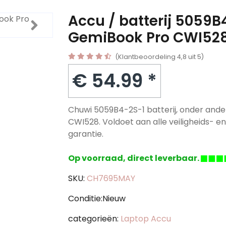
Accu / batterij 5059B
GemiBook Pro CWI52
(Klantbeoordeling 4,8 uit 5)
€ 54.99 *
Chuwi 5059B4-2S-1 batterij, onder and
CWI528. Voldoet aan alle veiligheids- en 
garantie.
Op voorraad, direct leverbaar.
SKU:
CH7695MAY
Conditie:Nieuw
categorieën:
Laptop Accu