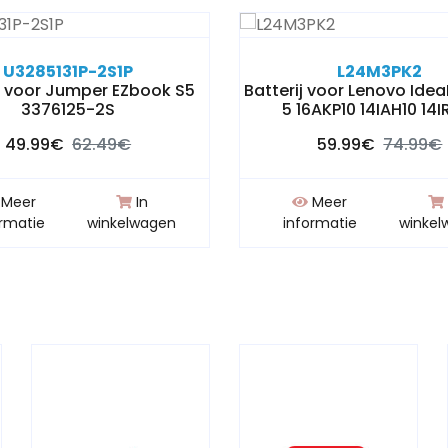
U3285131P-2S1P
L24M3PK2
ij voor Jumper EZbook S5
Batterij voor Lenovo Ide
3376125-2S
5 16AKP10 14IAH10 14I
49.99€
62.49€
59.99€
74.99€
Meer
In
Meer
ormatie
winkelwagen
informatie
winkel