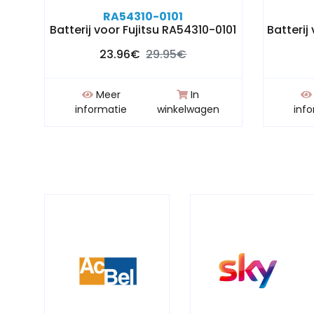
RA54310-0101
Batterij voor Fujitsu RA54310-0101
Batterij
23.96€
29.95€
Meer
In
n
informatie
winkelwagen
inf