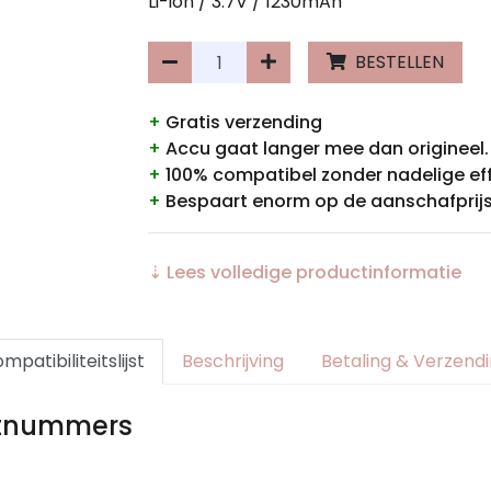
Li-ion / 3.7V / 1230mAh
BESTELLEN
+
Gratis verzending
+
Accu gaat langer mee dan origineel.
+
100% compatibel zonder nadelige ef
+
Bespaart enorm op de aanschafprijs
⇣ Lees volledige productinformatie
mpatibiliteitslijst
Beschrijving
Betaling & Verzend
rtnummers