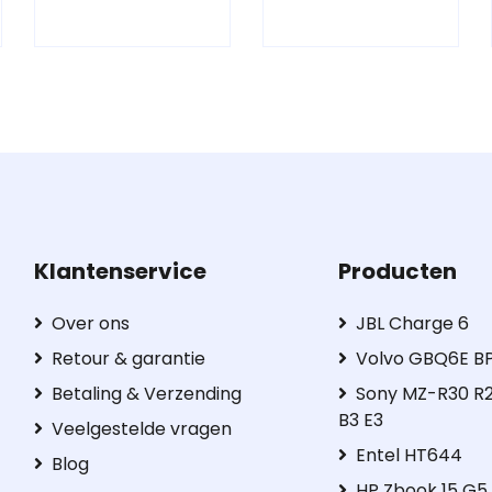
Klantenservice
Producten
Over ons
JBL Charge 6
Retour & garantie
Volvo GBQ6E B
Betaling & Verzending
Sony MZ-R30 R2
B3 E3
Veelgestelde vragen
Entel HT644
Blog
HP Zbook 15 G