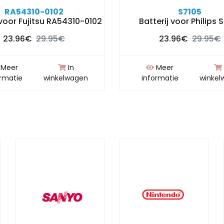
RA54310-0102
S7105
 voor Fujitsu RA54310-0102
Batterij voor Philips 
23.96€
29.95€
23.96€
29.95€
Meer
In
Meer
ormatie
winkelwagen
informatie
winkel