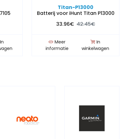
Titan-P13000
S7105
Batterij voor iHunt Titan P13000
33.96€
42.45€
In
Meer
In
wagen
informatie
winkelwagen