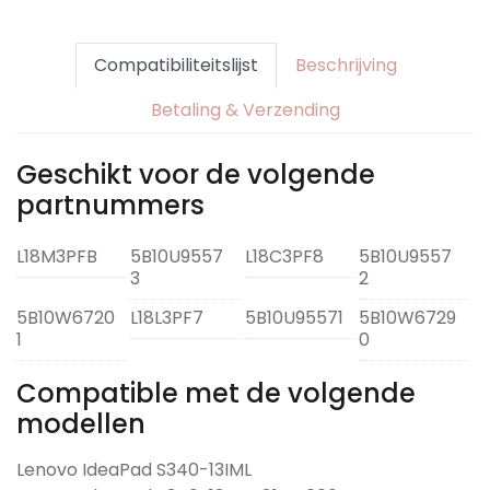
Compatibiliteitslijst
Beschrijving
Betaling & Verzending
Geschikt voor de volgende
partnummers
L18M3PFB
5B10U9557
L18C3PF8
5B10U9557
3
2
5B10W6720
L18L3PF7
5B10U95571
5B10W6729
1
0
Compatible met de volgende
modellen
Lenovo IdeaPad S340-13IML