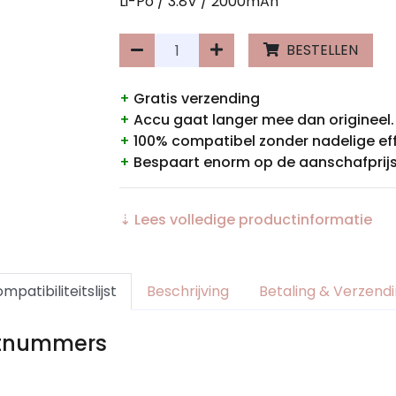
Li-Po / 3.8V / 2000mAh
BESTELLEN
+
Gratis verzending
+
Accu gaat langer mee dan origineel.
+
100% compatibel zonder nadelige ef
+
Bespaart enorm op de aanschafprijs
⇣ Lees volledige productinformatie
mpatibiliteitslijst
Beschrijving
Betaling & Verzend
rtnummers