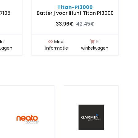
Titan-P13000
S7105
Batterij voor iHunt Titan P13000
33.96€
42.45€
In
Meer
In
wagen
informatie
winkelwagen