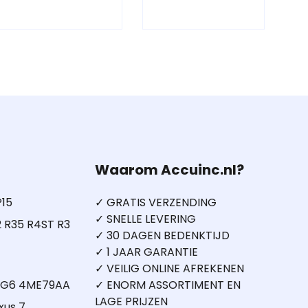
Waarom Accuinc.nl?
P15
✓ GRATIS VERZENDING
✓ SNELLE LEVERING
 R35 R4ST R3
✓ 30 DAGEN BEDENKTIJD
✓ 1 JAAR GARANTIE
✓ VEILIG ONLINE AFREKENEN
5 G6 4ME79AA
✓ ENORM ASSORTIMENT EN
LAGE PRIJZEN
xus 7