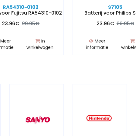
RA54310-0102
S7105
 voor Fujitsu RA54310-0102
Batterij voor Philips 
23.96€
29.95€
23.96€
29.95€
Meer
In
Meer
ormatie
winkelwagen
informatie
winkel