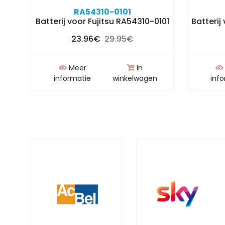
RA54310-0101
Batterij voor Fujitsu RA54310-0101
Batterij
23.96€
29.95€
Meer
In
n
informatie
winkelwagen
inf