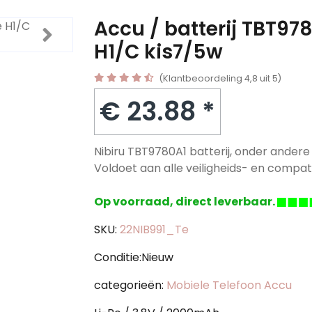
Accu / batterij TBT97
H1/C kis7/5w
(Klantbeoordeling 4,8 uit 5)
€ 23.88 *
Nibiru TBT9780A1 batterij, onder andere
Voldoet aan alle veiligheids- en compatib
Op voorraad, direct leverbaar.
SKU:
22NIB991_Te
Conditie:Nieuw
categorieën:
Mobiele Telefoon Accu