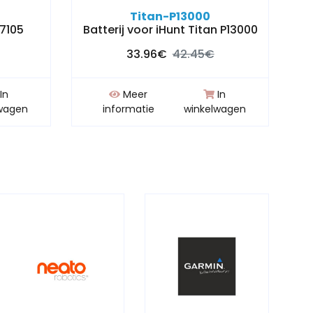
Titan-P13000
S7105
Batterij voor iHunt Titan P13000
33.96€
42.45€
In
Meer
In
wagen
informatie
winkelwagen