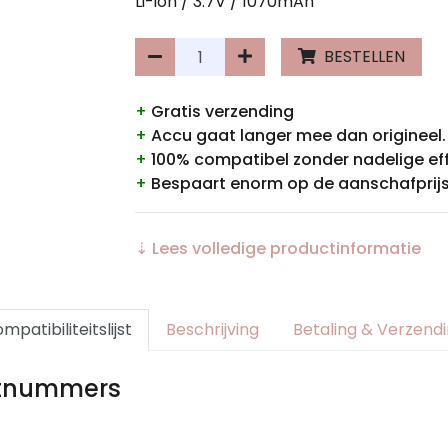
Li-ion / 3.7V / 1070mAh
BESTELLEN
+
Gratis verzending
+
Accu gaat langer mee dan origineel.
+
100% compatibel zonder nadelige ef
+
Bespaart enorm op de aanschafprijs
⇣ Lees volledige productinformatie
mpatibiliteitslijst
Beschrijving
Betaling & Verzend
rtnummers