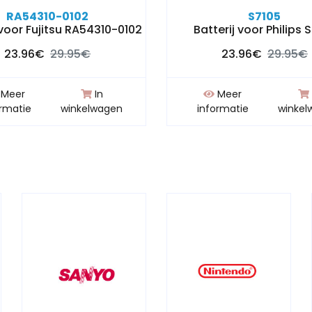
RA54310-0102
S7105
 voor Fujitsu RA54310-0102
Batterij voor Philips 
23.96€
29.95€
23.96€
29.95€
Meer
In
Meer
ormatie
winkelwagen
informatie
winkel