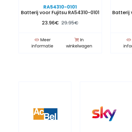
RA54310-0101
Batterij voor Fujitsu RA54310-0101
Batterij
23.96€
29.95€
Meer
In
n
informatie
winkelwagen
inf