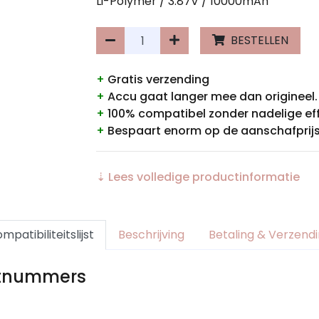
Li-Polymer / 3.87V / 10000mAh
BESTELLEN
+
Gratis verzending
+
Accu gaat langer mee dan origineel.
+
100% compatibel zonder nadelige ef
+
Bespaart enorm op de aanschafprijs
⇣ Lees volledige productinformatie
mpatibiliteitslijst
Beschrijving
Betaling & Verzend
rtnummers