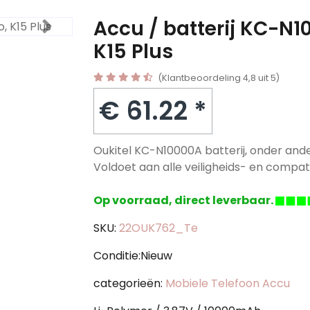
Accu / batterij KC-N10
K15 Plus
(Klantbeoordeling 4,8 uit 5)
€ 61.22 *
Oukitel KC-N10000A batterij, onder ander
Voldoet aan alle veiligheids- en compatib
Op voorraad, direct leverbaar.
SKU:
22OUK762_Te
Conditie:Nieuw
categorieën:
Mobiele Telefoon Accu