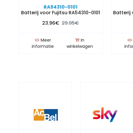
RA54310-0101
Batterij voor Fujitsu RA54310-0101
Batterij
23.96€
29.95€
Meer
In
n
informatie
winkelwagen
inf