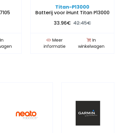
Titan-P13000
S7105
Batterij voor iHunt Titan P13000
33.96€
42.45€
In
Meer
In
wagen
informatie
winkelwagen