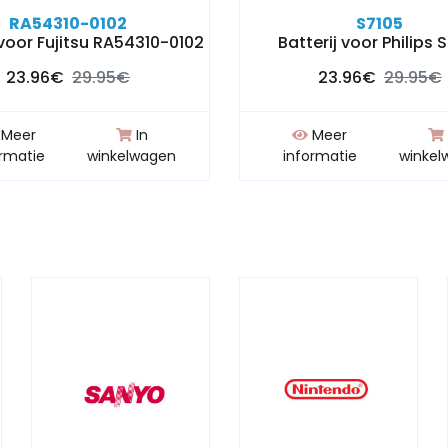
RA54310-0102
S7105
 voor Fujitsu RA54310-0102
Batterij voor Philips 
23.96€
29.95€
23.96€
29.95€
Meer
In
Meer
ormatie
winkelwagen
informatie
winkel