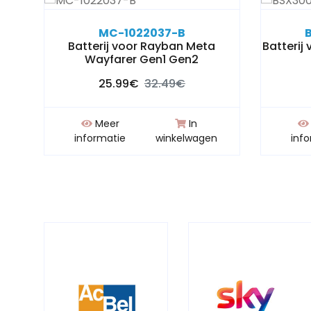
MC-1022037-B
3MT-
Batterij voor Rayban Meta
Batterij
Wayfarer Gen1 Gen2
25.99€
32.49€
Meer
In
n
informatie
winkelwagen
inf