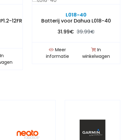
L018-40
BP1.2-12FR
Batterij voor Dahua L018-40
Bat
31.99€
39.99€
Meer
In
In
informatie
winkelwagen
wagen