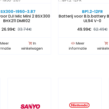
BSX300-1950-3.87
BP1.2-12FR
 voor DJI Mic Mini 2 BSX300
Batterij voor B.b.battery 
BHX211 DMR02
UL94 V-0
26.99€
33.74€
49.99€
62.49€
Meer
In
Meer
ormatie
winkelwagen
informatie
winkel