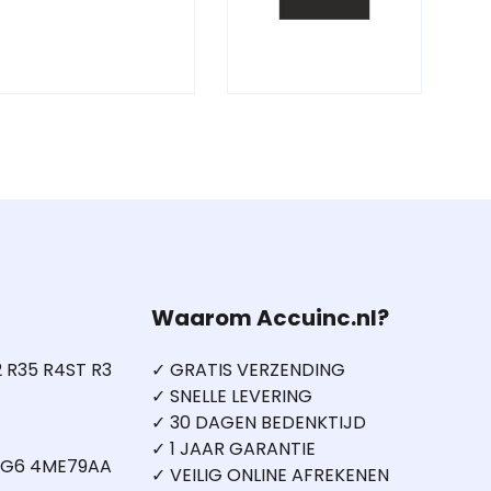
Waarom Accuinc.nl?
 R35 R4ST R3
✓ GRATIS VERZENDING
✓ SNELLE LEVERING
✓ 30 DAGEN BEDENKTIJD
✓ 1 JAAR GARANTIE
5 G6 4ME79AA
✓ VEILIG ONLINE AFREKENEN