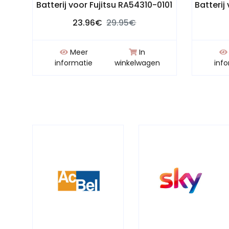
Batterij voor Fujitsu RA54310-0101
Batterij
23.96€
29.95€
Meer
In
n
informatie
winkelwagen
inf