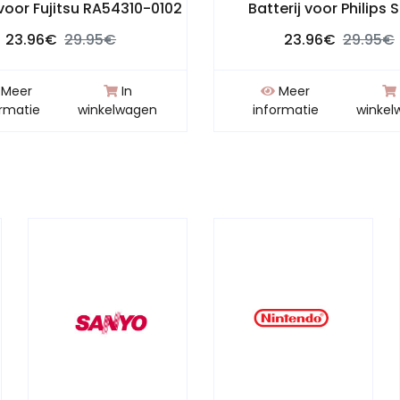
 voor Fujitsu RA54310-0102
Batterij voor Philips 
23.96€
29.95€
23.96€
29.95€
Meer
In
Meer
ormatie
winkelwagen
informatie
winkel