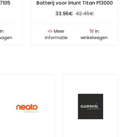
S7105
Batterij voor iHunt Titan P13000
33.96€
42.45€
In
Meer
In
wagen
informatie
winkelwagen