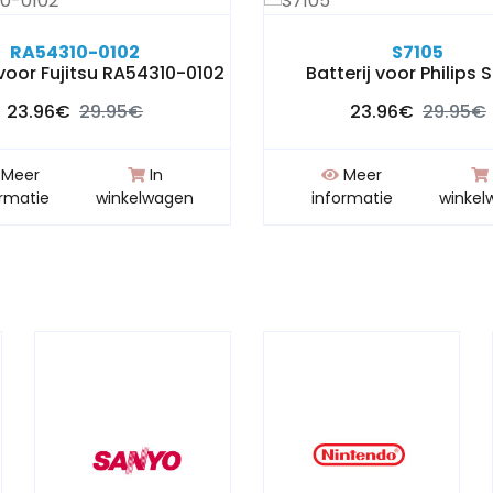
RA54310-0102
S7105
 voor Fujitsu RA54310-0102
Batterij voor Philips 
23.96€
29.95€
23.96€
29.95€
Meer
In
Meer
ormatie
winkelwagen
informatie
winkel