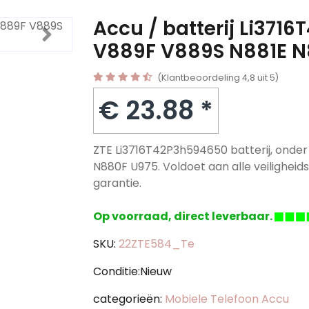
Accu / batterij Li371
V889F V889S N881E N
(Klantbeoordeling 4,8 uit 5)
€ 23.88 *
ZTE Li3716T42P3h594650 batterij, onde
N880F U975. Voldoet aan alle veiligheids-
garantie.
Op voorraad, direct leverbaar.
SKU:
22ZTE584_Te
Conditie:Nieuw
categorieën:
Mobiele Telefoon Accu