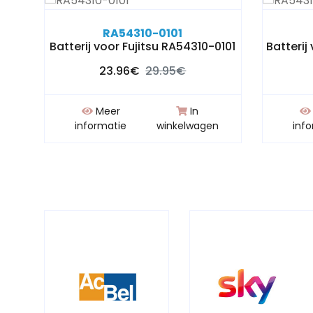
RA54310-0101
Batterij voor Fujitsu RA54310-0101
Batterij
23.96€
29.95€
Meer
In
n
informatie
winkelwagen
inf