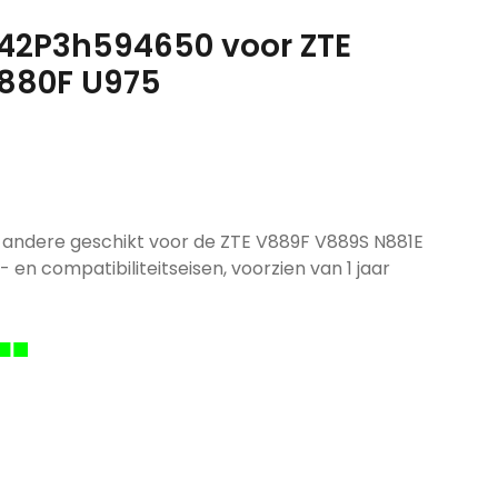
6T42P3h594650 voor ZTE
880F U975
r andere geschikt voor de ZTE V889F V889S N881E
 en compatibiliteitseisen, voorzien van 1 jaar