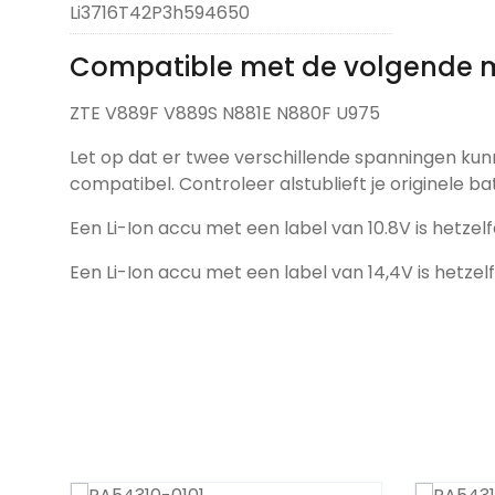
Li3716T42P3h594650
Compatible met de volgende 
ZTE V889F V889S N881E N880F U975
Let op dat er twee verschillende spanningen kun
compatibel. Controleer alstublieft je originele ba
Een Li-Ion accu met een label van 10.8V is hetzelf
Een Li-Ion accu met een label van 14,4V is hetzel