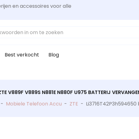
rijen en accessoires voor alle
Best verkocht
Blog
ZTE V889F V889S N881E N880F U975 BATTERIJ VERVANGE
-
Mobiele Telefoon Accu
-
ZTE
-
Li3716T42P3h594650 b