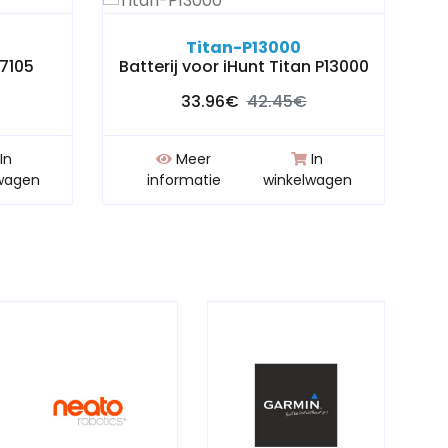
Titan-P13000
S7105
Batterij voor iHunt Titan P13000
33.96€
42.45€
In
Meer
In
wagen
informatie
winkelwagen