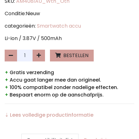
SKU:
AM4081AU_Wth_Oth
Conditie:Nieuw
categorieën:
Smartwatch accu
Li-ion / 3.87V / 500mAh
BESTELLEN
+
Gratis verzending
+
Accu gaat langer mee dan origineel.
+
100% compatibel zonder nadelige effecten.
+
Bespaart enorm op de aanschafprijs.
⇣ Lees volledige productinformatie