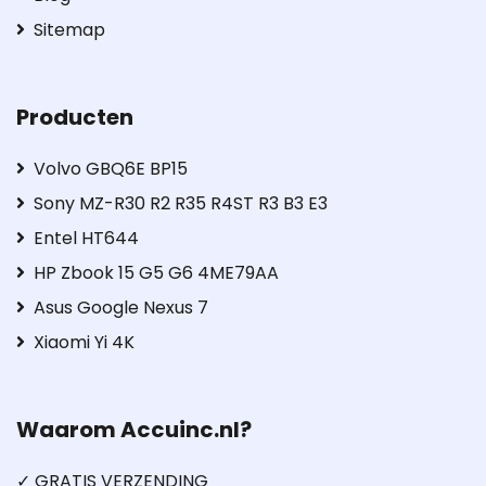
Sitemap
Producten
Volvo GBQ6E BP15
Sony MZ-R30 R2 R35 R4ST R3 B3 E3
Entel HT644
HP Zbook 15 G5 G6 4ME79AA
Asus Google Nexus 7
Xiaomi Yi 4K
Waarom Accuinc.nl?
✓ GRATIS VERZENDING