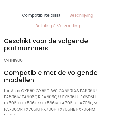
Compatibiliteitslijst
Beschrijving
Betaling & Verzending
Geschikt voor de volgende
partnummers
C41N1906
Compatible met de volgende
modellen
for Asus GX550 GX550LWS GX550LXS FA506IU
FA506IV FA506QR FA506QM FX506LU FX506LI
FX506LH FX506HM FX566IV FA706IU FA706QM
FA706QR FX706IU FX706H FX706HE FX706HM