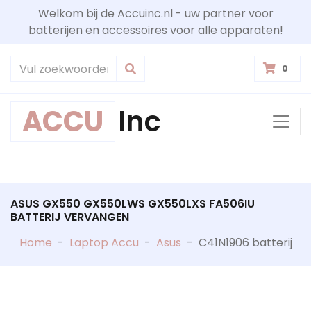
Welkom bij de Accuinc.nl - uw partner voor
batterijen en accessoires voor alle apparaten!
0
ACCU
Inc
ASUS GX550 GX550LWS GX550LXS FA506IU
BATTERIJ VERVANGEN
Home
-
Laptop Accu
-
Asus
-
C41N1906 batterij