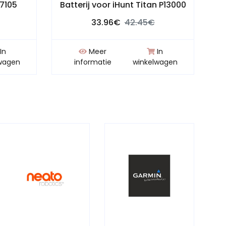
S7105
Batterij voor iHunt Titan P13000
33.96€
42.45€
In
Meer
In
wagen
informatie
winkelwagen