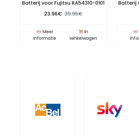
Batterij voor Fujitsu RA54310-0101
Batterij
23.96€
29.95€
Meer
In
n
informatie
winkelwagen
inf