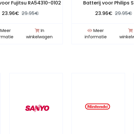
 voor Fujitsu RA54310-0102
Batterij voor Philips 
23.96€
29.95€
23.96€
29.95€
Meer
In
Meer
ormatie
winkelwagen
informatie
winkel