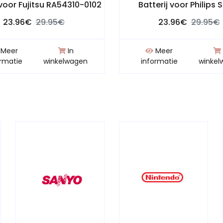
 voor Fujitsu RA54310-0102
Batterij voor Philips 
23.96€
29.95€
23.96€
29.95€
Meer
In
Meer
ormatie
winkelwagen
informatie
winkel