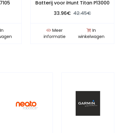
S7105
Batterij voor iHunt Titan P13000
33.96€
42.45€
In
Meer
In
wagen
informatie
winkelwagen