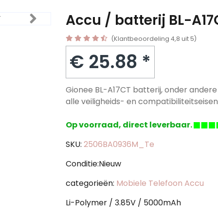
Accu / batterij BL-A1
(Klantbeoordeling 4,8 uit 5)
€ 25.88 *
Gionee BL-A17CT batterij, onder andere
alle veiligheids- en compatibiliteitseisen
Op voorraad, direct leverbaar.
SKU:
2506BA0936M_Te
Conditie:Nieuw
categorieën:
Mobiele Telefoon Accu
Li-Polymer / 3.85V / 5000mAh