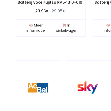
Batterij voor Fujitsu RA54310-0101
Batterij
23.96€
29.95€
Meer
In
n
informatie
winkelwagen
inf