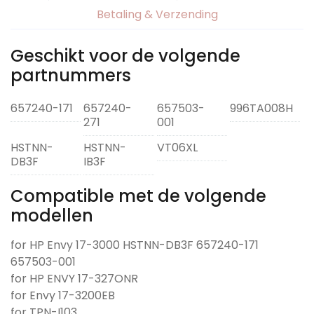
Betaling & Verzending
Geschikt voor de volgende
partnummers
657240-171
657240-
657503-
996TA008H
271
001
HSTNN-
HSTNN-
VT06XL
DB3F
IB3F
Compatible met de volgende
modellen
for HP Envy 17-3000 HSTNN-DB3F 657240-171
657503-001
for HP ENVY 17-327ONR
for Envy 17-3200EB
for TPN-I103