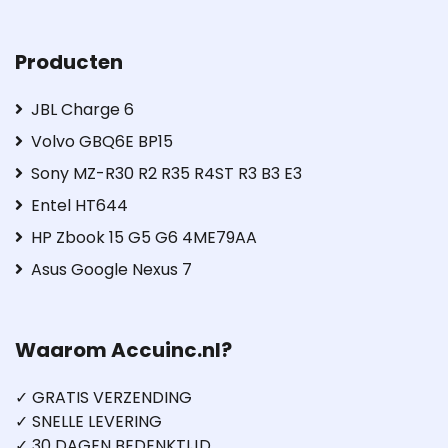
Producten
JBL Charge 6
Volvo GBQ6E BP15
Sony MZ-R30 R2 R35 R4ST R3 B3 E3
Entel HT644
HP Zbook 15 G5 G6 4ME79AA
Asus Google Nexus 7
Waarom Accuinc.nl?
✓ GRATIS VERZENDING
✓ SNELLE LEVERING
✓ 30 DAGEN BEDENKTIJD