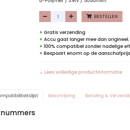
Li-Polymer / 3.91V / 5050mAh
BESTELLEN
+
Gratis verzending
+
Accu gaat langer mee dan origineel.
+
100% compatibel zonder nadelige ef
+
Bespaart enorm op de aanschafprijs
⇣ Lees volledige productinformatie
mpatibiliteitslijst
Beschrijving
Betaling & Verzend
rtnummers