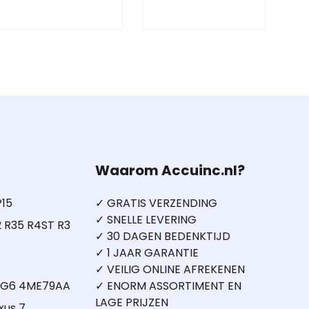
Waarom Accuinc.nl?
P15
✓ GRATIS VERZENDING
✓ SNELLE LEVERING
 R35 R4ST R3
✓ 30 DAGEN BEDENKTIJD
✓ 1 JAAR GARANTIE
✓ VEILIG ONLINE AFREKENEN
5 G6 4ME79AA
✓ ENORM ASSORTIMENT EN
LAGE PRIJZEN
xus 7