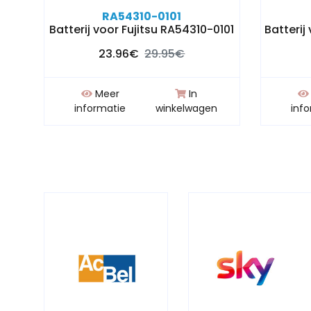
RA54310-0101
Batterij voor Fujitsu RA54310-0101
Batterij
23.96€
29.95€
Meer
In
n
informatie
winkelwagen
inf