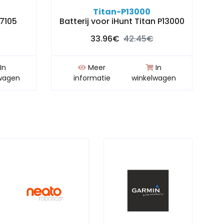
Titan-P13000
S7105
Batterij voor iHunt Titan P13000
33.96€
42.45€
In
Meer
In
wagen
informatie
winkelwagen