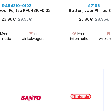
RA54310-0102
S7105
 voor Fujitsu RA54310-0102
Batterij voor Philips 
23.96€
29.95€
23.96€
29.95€
Meer
In
Meer
ormatie
winkelwagen
informatie
winkel