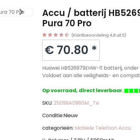
Accu / batterij HB52
Pura 70 Pro
(Klantbeoordeling 4,8 uit 5)
€ 70.80 *
Huawei HB526979EHW-11 batterij, onder 
Voldoet aan alle veiligheids- en compatib
Op voorraad, direct leverbaar.
SKU:
2509BA0980M_Te
Conditie:Nieuw
categorieën:
Mobiele Telefoon Accu