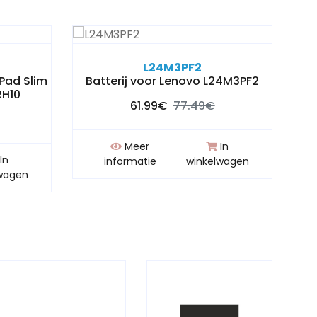
L24M3PF2
aPad Slim
Batterij voor Lenovo L24M3PF2
Bat
RH10
61.99€
77.49€
Meer
In
In
informatie
winkelwagen
wagen