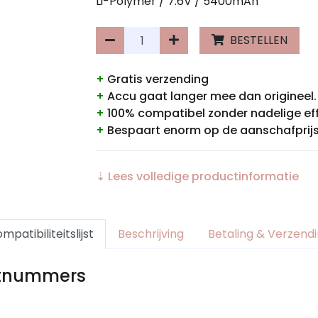
Li-Polymer / 7.6V / 5400mAh
BESTELLEN
+
Gratis verzending
+
Accu gaat langer mee dan origineel.
+
100% compatibel zonder nadelige ef
+
Bespaart enorm op de aanschafprijs
⇣ Lees volledige productinformatie
mpatibiliteitslijst
Beschrijving
Betaling & Verzend
rtnummers