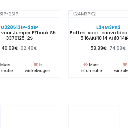
U3285131P-2S1P
L24M3PK2
ij voor Jumper EZbook S5
Batterij voor Lenovo Ide
3376125-2S
5 16AKP10 14IAH10 14I
49.99€
62.49€
59.99€
74.99€
Meer
In
Meer
ormatie
winkelwagen
informatie
winkel