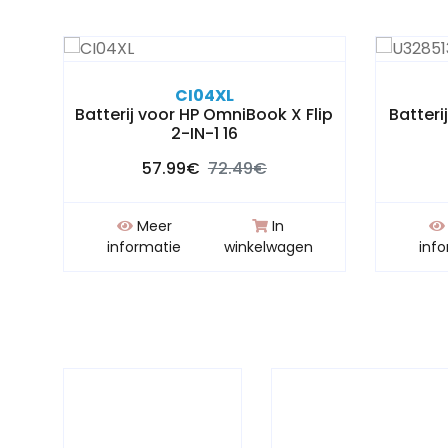
CI04XL
n-1
Batterij voor HP OmniBook X Flip
Batter
2-IN-1 16
57.99€
72.49€
Meer
In
n
informatie
winkelwagen
inf