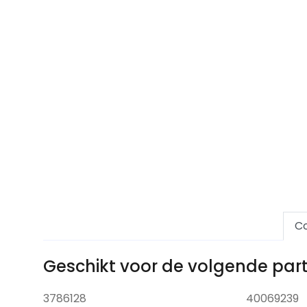
Co
Geschikt voor de volgende pa
3786128
40069239